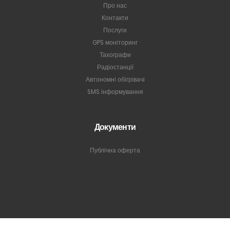
Про нас
Контакти
Послуги
GPS моніторинг
Тахографи
Радіостанції
Автономні обігрівачі
SMS інформування
Документи
Публічна оферта