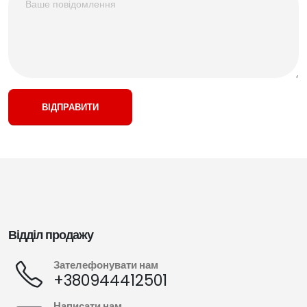
Зателефонувати нам
+380944412501
Написати нам
sales@mobiteam.ua
ВІДПРАВИТИ
Зателефонувати нам
+380944412502
Написати нам
support@mobiteam.ua
Зателефонувати нам
+380944412503
Відділ продажу
Написати нам
billing@mobiteam.ua